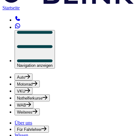
Startseite
Navigation anzeigen
Auto
Motorrad
VKU
Nothelferkurse
WAB
Weiteres
Über uns
Für Fahrlehrer
Wissen