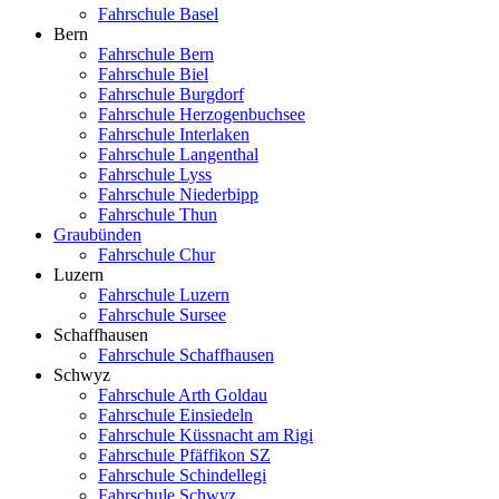
Fahrschule Basel
Bern
Fahrschule Bern
Fahrschule Biel
Fahrschule Burgdorf
Fahrschule Herzogenbuchsee
Fahrschule Interlaken
Fahrschule Langenthal
Fahrschule Lyss
Fahrschule Niederbipp
Fahrschule Thun
Graubünden
Fahrschule Chur
Luzern
Fahrschule Luzern
Fahrschule Sursee
Schaffhausen
Fahrschule Schaffhausen
Schwyz
Fahrschule Arth Goldau
Fahrschule Einsiedeln
Fahrschule Küssnacht am Rigi
Fahrschule Pfäffikon SZ
Fahrschule Schindellegi
Fahrschule Schwyz