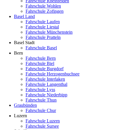
Fahrschule Rheinfelden
Fahrschule Wohlen
Fahrschule Zofingen
Basel Land
Fahrschule Laufen
Fahrschule Liestal
Fahrschule Münchenstein
Fahrschule Pratteln
Basel Stadt
Fahrschule Basel
Bern
Fahrschule Bern
Fahrschule Biel
Fahrschule Burgdorf
Fahrschule Herzogenbuchsee
Fahrschule Interlaken
Fahrschule Langenthal
Fahrschule Lyss
Fahrschule Niederbipp
Fahrschule Thun
Graubünden
Fahrschule Chur
Luzern
Fahrschule Luzern
Fahrschule Sursee