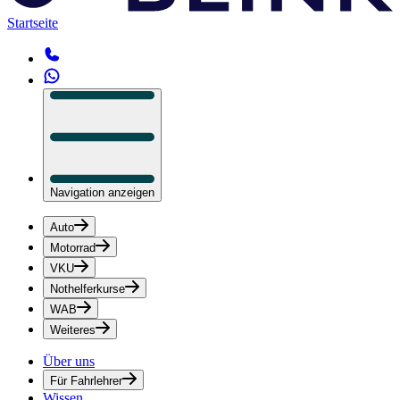
Startseite
Navigation anzeigen
Auto
Motorrad
VKU
Nothelferkurse
WAB
Weiteres
Über uns
Für Fahrlehrer
Wissen