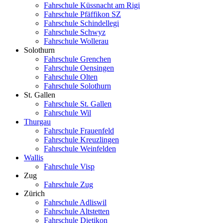
Fahrschule Küssnacht am Rigi
Fahrschule Pfäffikon SZ
Fahrschule Schindellegi
Fahrschule Schwyz
Fahrschule Wollerau
Solothurn
Fahrschule Grenchen
Fahrschule Oensingen
Fahrschule Olten
Fahrschule Solothurn
St. Gallen
Fahrschule St. Gallen
Fahrschule Wil
Thurgau
Fahrschule Frauenfeld
Fahrschule Kreuzlingen
Fahrschule Weinfelden
Wallis
Fahrschule Visp
Zug
Fahrschule Zug
Zürich
Fahrschule Adliswil
Fahrschule Altstetten
Fahrschule Dietikon