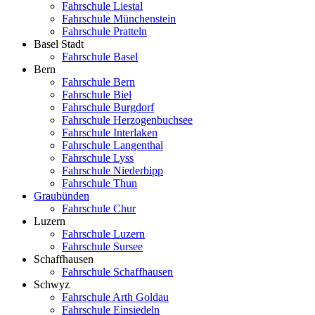
Fahrschule Liestal
Fahrschule Münchenstein
Fahrschule Pratteln
Basel Stadt
Fahrschule Basel
Bern
Fahrschule Bern
Fahrschule Biel
Fahrschule Burgdorf
Fahrschule Herzogenbuchsee
Fahrschule Interlaken
Fahrschule Langenthal
Fahrschule Lyss
Fahrschule Niederbipp
Fahrschule Thun
Graubünden
Fahrschule Chur
Luzern
Fahrschule Luzern
Fahrschule Sursee
Schaffhausen
Fahrschule Schaffhausen
Schwyz
Fahrschule Arth Goldau
Fahrschule Einsiedeln