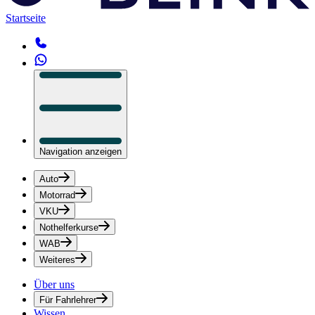
Startseite
Navigation anzeigen
Auto
Motorrad
VKU
Nothelferkurse
WAB
Weiteres
Über uns
Für Fahrlehrer
Wissen