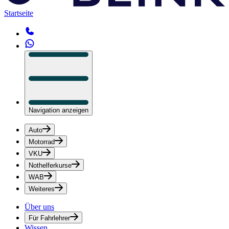
Startseite
Navigation anzeigen
Auto
Motorrad
VKU
Nothelferkurse
WAB
Weiteres
Über uns
Für Fahrlehrer
Wissen