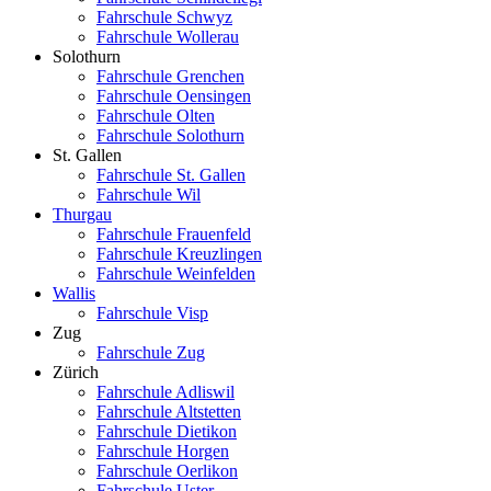
Fahrschule Schwyz
Fahrschule Wollerau
Solothurn
Fahrschule Grenchen
Fahrschule Oensingen
Fahrschule Olten
Fahrschule Solothurn
St. Gallen
Fahrschule St. Gallen
Fahrschule Wil
Thurgau
Fahrschule Frauenfeld
Fahrschule Kreuzlingen
Fahrschule Weinfelden
Wallis
Fahrschule Visp
Zug
Fahrschule Zug
Zürich
Fahrschule Adliswil
Fahrschule Altstetten
Fahrschule Dietikon
Fahrschule Horgen
Fahrschule Oerlikon
Fahrschule Uster