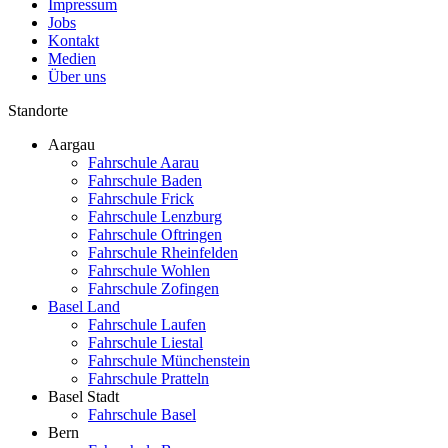
Impressum
Jobs
Kontakt
Medien
Über uns
Standorte
Aargau
Fahrschule Aarau
Fahrschule Baden
Fahrschule Frick
Fahrschule Lenzburg
Fahrschule Oftringen
Fahrschule Rheinfelden
Fahrschule Wohlen
Fahrschule Zofingen
Basel Land
Fahrschule Laufen
Fahrschule Liestal
Fahrschule Münchenstein
Fahrschule Pratteln
Basel Stadt
Fahrschule Basel
Bern