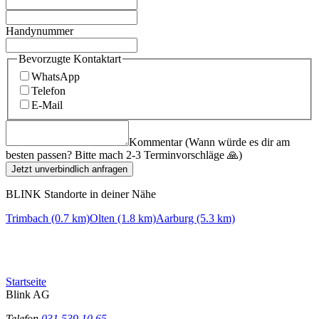
Handynummer
Bevorzugte Kontaktart
WhatsApp
Telefon
E-Mail
Kommentar (Wann würde es dir am
besten passen? Bitte mach 2-3 Terminvorschläge 🙏)
Jetzt unverbindlich anfragen
BLINK Standorte in deiner Nähe
Trimbach (0.7 km)
Olten (1.8 km)
Aarburg (5.3 km)
Startseite
Blink AG
Telefon
031 539 10 65