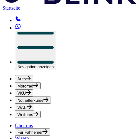
Startseite
Navigation anzeigen
Auto
Motorrad
VKU
Nothelferkurse
WAB
Weiteres
Über uns
Für Fahrlehrer
Wissen