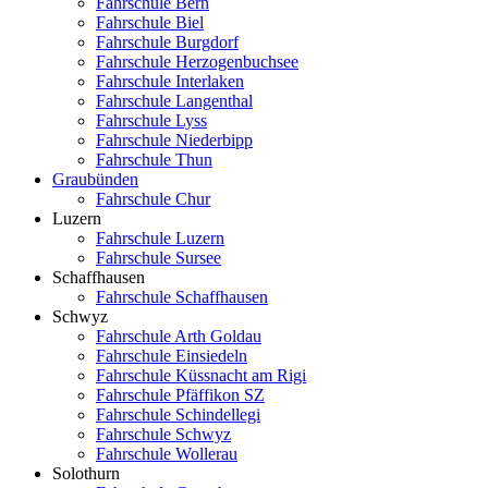
Fahrschule Bern
Fahrschule Biel
Fahrschule Burgdorf
Fahrschule Herzogenbuchsee
Fahrschule Interlaken
Fahrschule Langenthal
Fahrschule Lyss
Fahrschule Niederbipp
Fahrschule Thun
Graubünden
Fahrschule Chur
Luzern
Fahrschule Luzern
Fahrschule Sursee
Schaffhausen
Fahrschule Schaffhausen
Schwyz
Fahrschule Arth Goldau
Fahrschule Einsiedeln
Fahrschule Küssnacht am Rigi
Fahrschule Pfäffikon SZ
Fahrschule Schindellegi
Fahrschule Schwyz
Fahrschule Wollerau
Solothurn