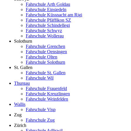
Fahrschule Arth Goldau
Fahrschule Einsiedeln
Fahrschule Küssnacht am Rigi
Fahrschule Pfäffikon SZ
Fahrschule Schindellegi
Fahrschule Schwyz
Fahrschule Wollerau
Solothurn
Fahrschule Grenchen
Fahrschule Oensingen
Fahrschule Olten
Fahrschule Solothurn
St. Gallen
Fahrschule St. Gallen
Fahrschule Wil
Thurgau
Fahrschule Frauenfeld
Fahrschule Kreuzlingen
Fahrschule Weinfelden
Wallis
Fahrschule Visp
Zug
Fahrschule Zug
Zürich
Fahrschule Adliswil