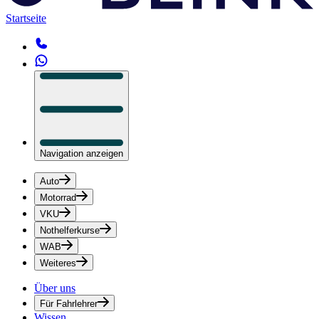
Startseite
Navigation anzeigen
Auto
Motorrad
VKU
Nothelferkurse
WAB
Weiteres
Über uns
Für Fahrlehrer
Wissen