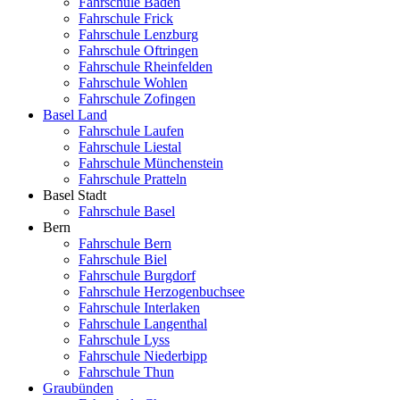
Fahrschule Baden
Fahrschule Frick
Fahrschule Lenzburg
Fahrschule Oftringen
Fahrschule Rheinfelden
Fahrschule Wohlen
Fahrschule Zofingen
Basel Land
Fahrschule Laufen
Fahrschule Liestal
Fahrschule Münchenstein
Fahrschule Pratteln
Basel Stadt
Fahrschule Basel
Bern
Fahrschule Bern
Fahrschule Biel
Fahrschule Burgdorf
Fahrschule Herzogenbuchsee
Fahrschule Interlaken
Fahrschule Langenthal
Fahrschule Lyss
Fahrschule Niederbipp
Fahrschule Thun
Graubünden