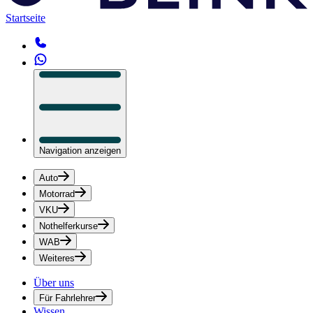
Startseite
Navigation anzeigen
Auto
Motorrad
VKU
Nothelferkurse
WAB
Weiteres
Über uns
Für Fahrlehrer
Wissen