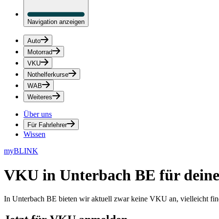
Navigation anzeigen
Auto
Motorrad
VKU
Nothelferkurse
WAB
Weiteres
Über uns
Für Fahrlehrer
Wissen
myBLINK
VKU in Unterbach BE
für dein
In Unterbach BE bieten wir aktuell zwar keine VKU an, vielleicht f