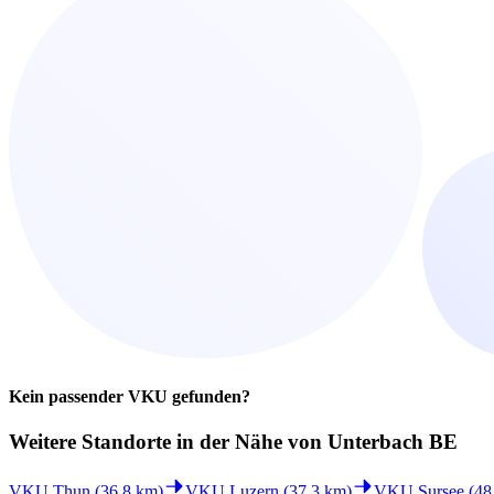
Kein passender VKU gefunden?
Weitere Standorte in der
Nähe von Unterbach BE
VKU Thun (36.8 km)
VKU Luzern (37.3 km)
VKU Sursee (48