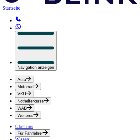
Startseite
Navigation anzeigen
Auto
Motorrad
VKU
Nothelferkurse
WAB
Weiteres
Über uns
Für Fahrlehrer
Wissen