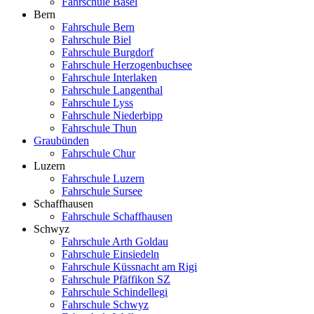
Fahrschule Basel
Bern
Fahrschule Bern
Fahrschule Biel
Fahrschule Burgdorf
Fahrschule Herzogenbuchsee
Fahrschule Interlaken
Fahrschule Langenthal
Fahrschule Lyss
Fahrschule Niederbipp
Fahrschule Thun
Graubünden
Fahrschule Chur
Luzern
Fahrschule Luzern
Fahrschule Sursee
Schaffhausen
Fahrschule Schaffhausen
Schwyz
Fahrschule Arth Goldau
Fahrschule Einsiedeln
Fahrschule Küssnacht am Rigi
Fahrschule Pfäffikon SZ
Fahrschule Schindellegi
Fahrschule Schwyz