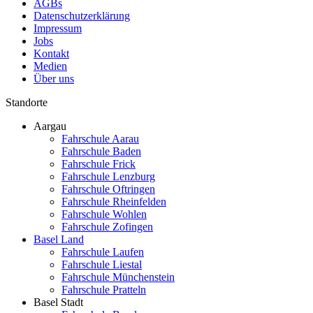
AGBs
Datenschutzerklärung
Impressum
Jobs
Kontakt
Medien
Über uns
Standorte
Aargau
Fahrschule Aarau
Fahrschule Baden
Fahrschule Frick
Fahrschule Lenzburg
Fahrschule Oftringen
Fahrschule Rheinfelden
Fahrschule Wohlen
Fahrschule Zofingen
Basel Land
Fahrschule Laufen
Fahrschule Liestal
Fahrschule Münchenstein
Fahrschule Pratteln
Basel Stadt