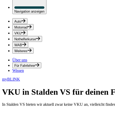
Navigation anzeigen
Auto
Motorrad
VKU
Nothelferkurse
WAB
Weiteres
Über uns
Für Fahrlehrer
Wissen
myBLINK
VKU in Stalden VS
für deinen 
In Stalden VS bieten wir aktuell zwar keine VKU an, vielleicht find