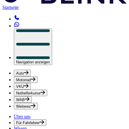
Startseite
Navigation anzeigen
Auto
Motorrad
VKU
Nothelferkurse
WAB
Weiteres
Über uns
Für Fahrlehrer
Wissen