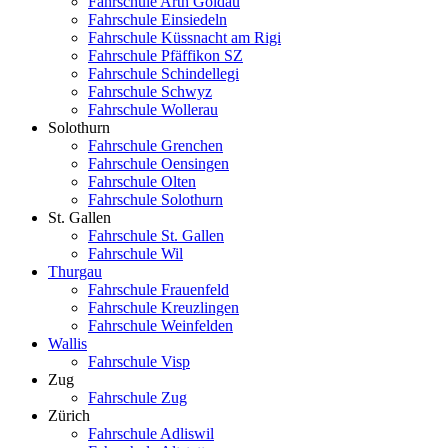
Fahrschule Arth Goldau
Fahrschule Einsiedeln
Fahrschule Küssnacht am Rigi
Fahrschule Pfäffikon SZ
Fahrschule Schindellegi
Fahrschule Schwyz
Fahrschule Wollerau
Solothurn
Fahrschule Grenchen
Fahrschule Oensingen
Fahrschule Olten
Fahrschule Solothurn
St. Gallen
Fahrschule St. Gallen
Fahrschule Wil
Thurgau
Fahrschule Frauenfeld
Fahrschule Kreuzlingen
Fahrschule Weinfelden
Wallis
Fahrschule Visp
Zug
Fahrschule Zug
Zürich
Fahrschule Adliswil