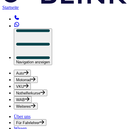
Startseite
Navigation anzeigen
Auto
Motorrad
VKU
Nothelferkurse
WAB
Weiteres
Über uns
Für Fahrlehrer
Wissen