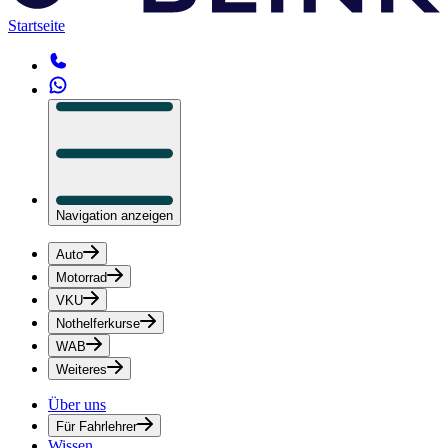
Startseite
Navigation anzeigen
Auto
Motorrad
VKU
Nothelferkurse
WAB
Weiteres
Über uns
Für Fahrlehrer
Wissen