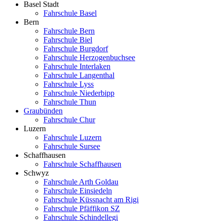
Basel Stadt
Fahrschule Basel
Bern
Fahrschule Bern
Fahrschule Biel
Fahrschule Burgdorf
Fahrschule Herzogenbuchsee
Fahrschule Interlaken
Fahrschule Langenthal
Fahrschule Lyss
Fahrschule Niederbipp
Fahrschule Thun
Graubünden
Fahrschule Chur
Luzern
Fahrschule Luzern
Fahrschule Sursee
Schaffhausen
Fahrschule Schaffhausen
Schwyz
Fahrschule Arth Goldau
Fahrschule Einsiedeln
Fahrschule Küssnacht am Rigi
Fahrschule Pfäffikon SZ
Fahrschule Schindellegi