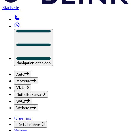
Startseite
Navigation anzeigen
Auto
Motorrad
VKU
Nothelferkurse
WAB
Weiteres
Über uns
Für Fahrlehrer
Wissen