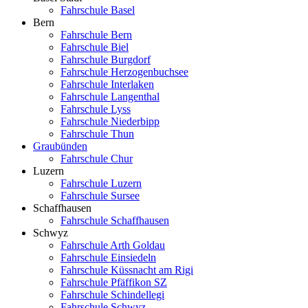
Fahrschule Basel
Bern
Fahrschule Bern
Fahrschule Biel
Fahrschule Burgdorf
Fahrschule Herzogenbuchsee
Fahrschule Interlaken
Fahrschule Langenthal
Fahrschule Lyss
Fahrschule Niederbipp
Fahrschule Thun
Graubünden
Fahrschule Chur
Luzern
Fahrschule Luzern
Fahrschule Sursee
Schaffhausen
Fahrschule Schaffhausen
Schwyz
Fahrschule Arth Goldau
Fahrschule Einsiedeln
Fahrschule Küssnacht am Rigi
Fahrschule Pfäffikon SZ
Fahrschule Schindellegi
Fahrschule Schwyz