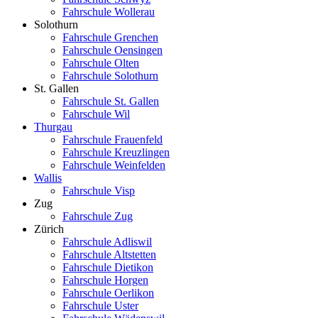
Fahrschule Wollerau
Solothurn
Fahrschule Grenchen
Fahrschule Oensingen
Fahrschule Olten
Fahrschule Solothurn
St. Gallen
Fahrschule St. Gallen
Fahrschule Wil
Thurgau
Fahrschule Frauenfeld
Fahrschule Kreuzlingen
Fahrschule Weinfelden
Wallis
Fahrschule Visp
Zug
Fahrschule Zug
Zürich
Fahrschule Adliswil
Fahrschule Altstetten
Fahrschule Dietikon
Fahrschule Horgen
Fahrschule Oerlikon
Fahrschule Uster