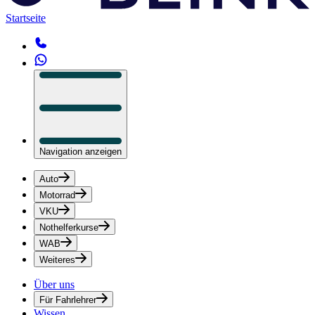
Startseite
Navigation anzeigen
Auto
Motorrad
VKU
Nothelferkurse
WAB
Weiteres
Über uns
Für Fahrlehrer
Wissen