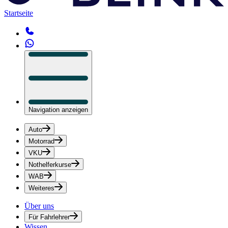
Startseite
Navigation anzeigen
Auto
Motorrad
VKU
Nothelferkurse
WAB
Weiteres
Über uns
Für Fahrlehrer
Wissen