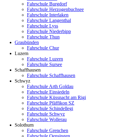
Fahrschule Burgdorf
Fahrschule Herzogenbuchsee
Fahrschule Interlaken
Fahrschule Langenthal
Fahrschule Lyss
Fahrschule Niederbipp
Fahrschule Thun
Graubünden
Fahrschule Chur
Luzern
Fahrschule Luzern
Fahrschule Sursee
Schaffhausen
Fahrschule Schaffhausen
Schwyz
Fahrschule Arth Goldau
Fahrschule Einsiedeln
Fahrschule Küssnacht am Rigi
Fahrschule Pfäffikon SZ
Fahrschule Schindellegi
Fahrschule Schwyz
Fahrschule Wollerau
Solothurn
Fahrschule Grenchen
Fahrschule Oensingen