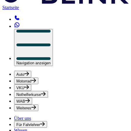
Startseite
Navigation anzeigen
Auto
Motorrad
VKU
Nothelferkurse
WAB
Weiteres
Über uns
Für Fahrlehrer
Wissen