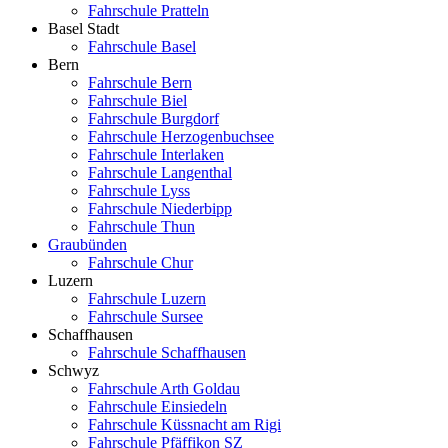
Fahrschule Pratteln
Basel Stadt
Fahrschule Basel
Bern
Fahrschule Bern
Fahrschule Biel
Fahrschule Burgdorf
Fahrschule Herzogenbuchsee
Fahrschule Interlaken
Fahrschule Langenthal
Fahrschule Lyss
Fahrschule Niederbipp
Fahrschule Thun
Graubünden
Fahrschule Chur
Luzern
Fahrschule Luzern
Fahrschule Sursee
Schaffhausen
Fahrschule Schaffhausen
Schwyz
Fahrschule Arth Goldau
Fahrschule Einsiedeln
Fahrschule Küssnacht am Rigi
Fahrschule Pfäffikon SZ