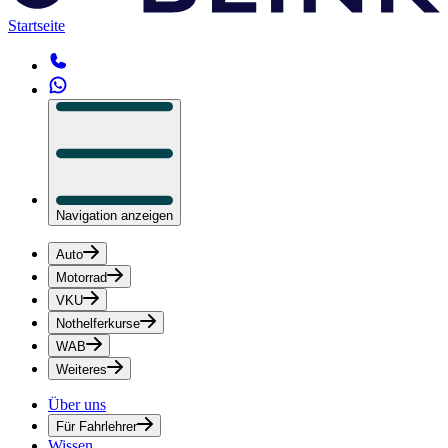
Startseite
Navigation anzeigen
Auto
Motorrad
VKU
Nothelferkurse
WAB
Weiteres
Über uns
Für Fahrlehrer
Wissen