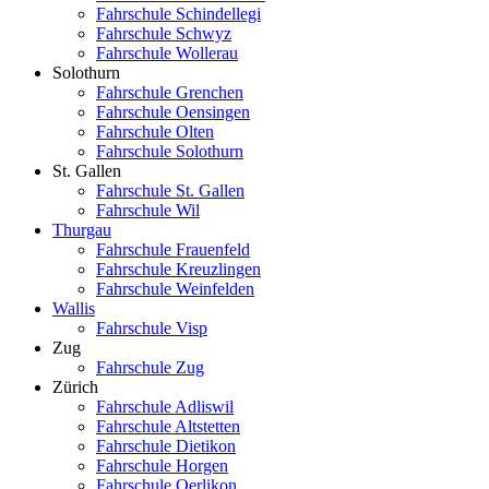
Fahrschule Schindellegi
Fahrschule Schwyz
Fahrschule Wollerau
Solothurn
Fahrschule Grenchen
Fahrschule Oensingen
Fahrschule Olten
Fahrschule Solothurn
St. Gallen
Fahrschule St. Gallen
Fahrschule Wil
Thurgau
Fahrschule Frauenfeld
Fahrschule Kreuzlingen
Fahrschule Weinfelden
Wallis
Fahrschule Visp
Zug
Fahrschule Zug
Zürich
Fahrschule Adliswil
Fahrschule Altstetten
Fahrschule Dietikon
Fahrschule Horgen
Fahrschule Oerlikon