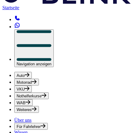
Startseite
Navigation anzeigen
Auto
Motorrad
VKU
Nothelferkurse
WAB
Weiteres
Über uns
Für Fahrlehrer
Wissen