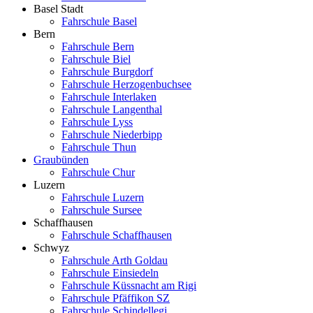
Basel Stadt
Fahrschule Basel
Bern
Fahrschule Bern
Fahrschule Biel
Fahrschule Burgdorf
Fahrschule Herzogenbuchsee
Fahrschule Interlaken
Fahrschule Langenthal
Fahrschule Lyss
Fahrschule Niederbipp
Fahrschule Thun
Graubünden
Fahrschule Chur
Luzern
Fahrschule Luzern
Fahrschule Sursee
Schaffhausen
Fahrschule Schaffhausen
Schwyz
Fahrschule Arth Goldau
Fahrschule Einsiedeln
Fahrschule Küssnacht am Rigi
Fahrschule Pfäffikon SZ
Fahrschule Schindellegi