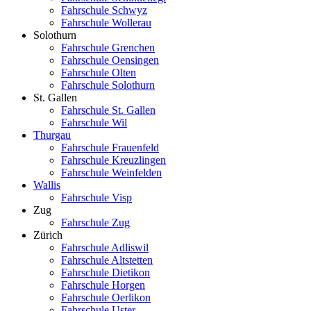
Fahrschule Schwyz
Fahrschule Wollerau
Solothurn
Fahrschule Grenchen
Fahrschule Oensingen
Fahrschule Olten
Fahrschule Solothurn
St. Gallen
Fahrschule St. Gallen
Fahrschule Wil
Thurgau
Fahrschule Frauenfeld
Fahrschule Kreuzlingen
Fahrschule Weinfelden
Wallis
Fahrschule Visp
Zug
Fahrschule Zug
Zürich
Fahrschule Adliswil
Fahrschule Altstetten
Fahrschule Dietikon
Fahrschule Horgen
Fahrschule Oerlikon
Fahrschule Uster