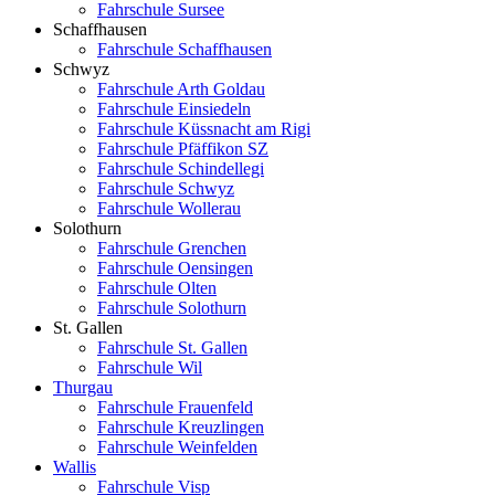
Fahrschule Sursee
Schaffhausen
Fahrschule Schaffhausen
Schwyz
Fahrschule Arth Goldau
Fahrschule Einsiedeln
Fahrschule Küssnacht am Rigi
Fahrschule Pfäffikon SZ
Fahrschule Schindellegi
Fahrschule Schwyz
Fahrschule Wollerau
Solothurn
Fahrschule Grenchen
Fahrschule Oensingen
Fahrschule Olten
Fahrschule Solothurn
St. Gallen
Fahrschule St. Gallen
Fahrschule Wil
Thurgau
Fahrschule Frauenfeld
Fahrschule Kreuzlingen
Fahrschule Weinfelden
Wallis
Fahrschule Visp