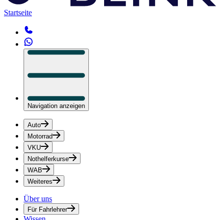
Startseite
Navigation anzeigen
Auto
Motorrad
VKU
Nothelferkurse
WAB
Weiteres
Über uns
Für Fahrlehrer
Wissen