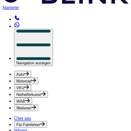
Startseite
Navigation anzeigen
Auto
Motorrad
VKU
Nothelferkurse
WAB
Weiteres
Über uns
Für Fahrlehrer
Wissen