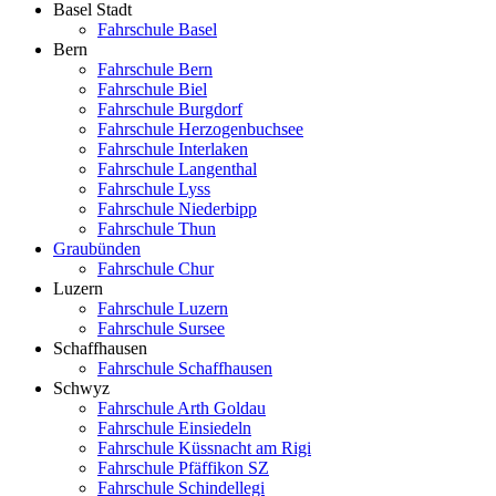
Basel Stadt
Fahrschule Basel
Bern
Fahrschule Bern
Fahrschule Biel
Fahrschule Burgdorf
Fahrschule Herzogenbuchsee
Fahrschule Interlaken
Fahrschule Langenthal
Fahrschule Lyss
Fahrschule Niederbipp
Fahrschule Thun
Graubünden
Fahrschule Chur
Luzern
Fahrschule Luzern
Fahrschule Sursee
Schaffhausen
Fahrschule Schaffhausen
Schwyz
Fahrschule Arth Goldau
Fahrschule Einsiedeln
Fahrschule Küssnacht am Rigi
Fahrschule Pfäffikon SZ
Fahrschule Schindellegi