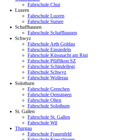
Fahrschule Chur
Luzern
Fahrschule Luzern
Fahrschule Sursee
Schaffhausen
Fahrschule Schaffhausen
Schwyz
Fahrschule Arth Goldau
Fahrschule Einsiedeln
Fahrschule Küssnacht am Rigi
Fahrschule Pfäffikon SZ
Fahrschule Schindellegi
Fahrschule Schwyz
Fahrschule Wollerau
Solothurn
Fahrschule Grenchen
Fahrschule Oensingen
Fahrschule Olten
Fahrschule Solothurn
St. Gallen
Fahrschule St. Gallen
Fahrschule Wil
Thurgau
Fahrschule Frauenfeld
Fahrschule Kreuzlingen