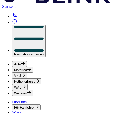
Startseite
Navigation anzeigen
Auto
Motorrad
VKU
Nothelferkurse
WAB
Weiteres
Über uns
Für Fahrlehrer
Wissen