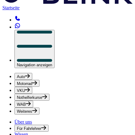
Startseite
Navigation anzeigen
Auto
Motorrad
VKU
Nothelferkurse
WAB
Weiteres
Über uns
Für Fahrlehrer
Wissen