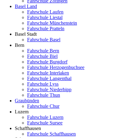
Fahrschule Zofingen
Basel Land
Fahrschule Laufen
Fahrschule Liestal
Fahrschule Münchenstein
Fahrschule Pratteln
Basel Stadt
Fahrschule Basel
Bern
Fahrschule Bern
Fahrschule Biel
Fahrschule Burgdorf
Fahrschule Herzogenbuchsee
Fahrschule Interlaken
Fahrschule Langenthal
Fahrschule Lyss
Fahrschule Niederbipp
Fahrschule Thun
Graubünden
Fahrschule Chur
Luzern
Fahrschule Luzern
Fahrschule Sursee
Schaffhausen
Fahrschule Schaffhausen