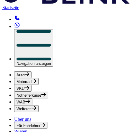
Startseite
Navigation anzeigen
Auto
Motorrad
VKU
Nothelferkurse
WAB
Weiteres
Über uns
Für Fahrlehrer
Wissen