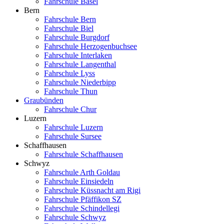
Fahrschule Basel
Bern
Fahrschule Bern
Fahrschule Biel
Fahrschule Burgdorf
Fahrschule Herzogenbuchsee
Fahrschule Interlaken
Fahrschule Langenthal
Fahrschule Lyss
Fahrschule Niederbipp
Fahrschule Thun
Graubünden
Fahrschule Chur
Luzern
Fahrschule Luzern
Fahrschule Sursee
Schaffhausen
Fahrschule Schaffhausen
Schwyz
Fahrschule Arth Goldau
Fahrschule Einsiedeln
Fahrschule Küssnacht am Rigi
Fahrschule Pfäffikon SZ
Fahrschule Schindellegi
Fahrschule Schwyz