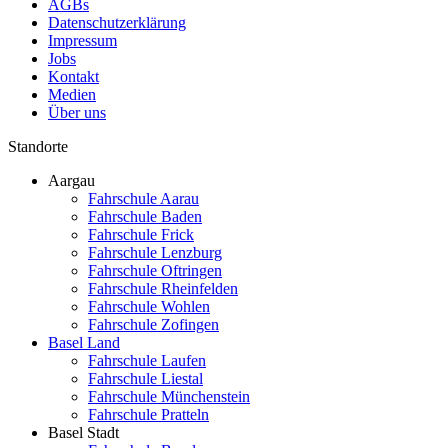
AGBs
Datenschutzerklärung
Impressum
Jobs
Kontakt
Medien
Über uns
Standorte
Aargau
Fahrschule Aarau
Fahrschule Baden
Fahrschule Frick
Fahrschule Lenzburg
Fahrschule Oftringen
Fahrschule Rheinfelden
Fahrschule Wohlen
Fahrschule Zofingen
Basel Land
Fahrschule Laufen
Fahrschule Liestal
Fahrschule Münchenstein
Fahrschule Pratteln
Basel Stadt