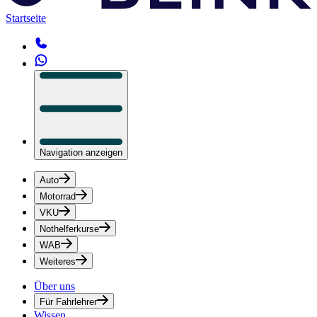
Startseite
Navigation anzeigen
Auto
Motorrad
VKU
Nothelferkurse
WAB
Weiteres
Über uns
Für Fahrlehrer
Wissen