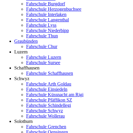
Fahrschule Burgdorf
Fahrschule Herzogenbuchsee
Fahrschule Interlaken
Fahrschule Langenthal
Fahrschule Lyss
Fahrschule Niederbipp
Fahrschule Thun
Graubünden
Fahrschule Chur
Luzern
Fahrschule Luzern
Fahrschule Sursee
Schaffhausen
Fahrschule Schaffhausen
Schwyz
Fahrschule Arth Goldau
Fahrschule Einsiedeln
Fahrschule Küssnacht am Rigi
Fahrschule Pfäffikon SZ
Fahrschule Schindellegi
Fahrschule Schwyz
Fahrschule Wollerau
Solothurn
Fahrschule Grenchen
Fahrschule Oensingen