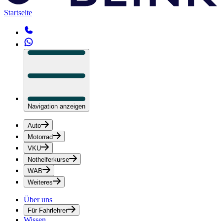
Startseite
Navigation anzeigen
Auto
Motorrad
VKU
Nothelferkurse
WAB
Weiteres
Über uns
Für Fahrlehrer
Wissen