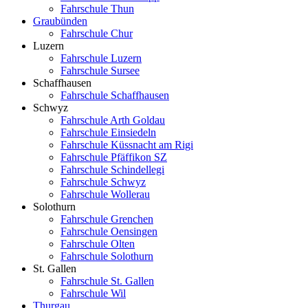
Fahrschule Thun
Graubünden
Fahrschule Chur
Luzern
Fahrschule Luzern
Fahrschule Sursee
Schaffhausen
Fahrschule Schaffhausen
Schwyz
Fahrschule Arth Goldau
Fahrschule Einsiedeln
Fahrschule Küssnacht am Rigi
Fahrschule Pfäffikon SZ
Fahrschule Schindellegi
Fahrschule Schwyz
Fahrschule Wollerau
Solothurn
Fahrschule Grenchen
Fahrschule Oensingen
Fahrschule Olten
Fahrschule Solothurn
St. Gallen
Fahrschule St. Gallen
Fahrschule Wil
Thurgau