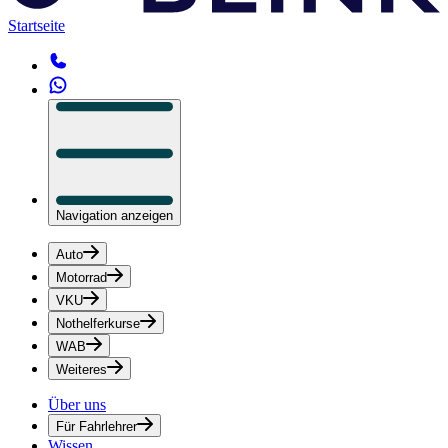
Startseite
Navigation anzeigen
Auto
Motorrad
VKU
Nothelferkurse
WAB
Weiteres
Über uns
Für Fahrlehrer
Wissen