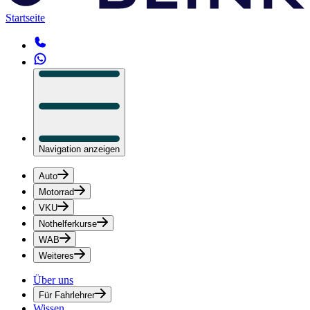
Startseite
Navigation anzeigen
Auto
Motorrad
VKU
Nothelferkurse
WAB
Weiteres
Über uns
Für Fahrlehrer
Wissen