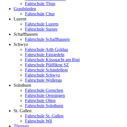
Fahrschule Thun
Graubünden
Fahrschule Chur
Luzern
Fahrschule Luzern
Fahrschule Sursee
Schaffhausen
Fahrschule Schaffhausen
Schwyz
Fahrschule Arth Goldau
Fahrschule Einsiedeln
Fahrschule Küssnacht am Rigi
Fahrschule Pfäffikon SZ
Fahrschule Schindellegi
Fahrschule Schwyz
Fahrschule Wollerau
Solothurn
Fahrschule Grenchen
Fahrschule Oensingen
Fahrschule Olten
Fahrschule Solothurn
St. Gallen
Fahrschule St. Gallen
Fahrschule Wil
Thurgau