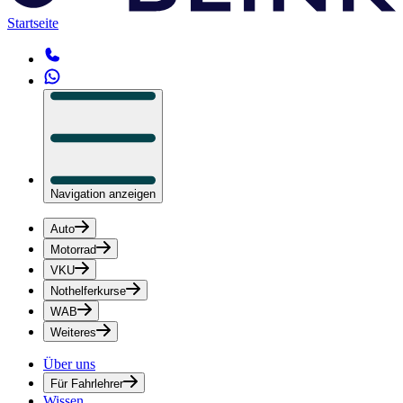
Startseite
Navigation anzeigen
Auto
Motorrad
VKU
Nothelferkurse
WAB
Weiteres
Über uns
Für Fahrlehrer
Wissen