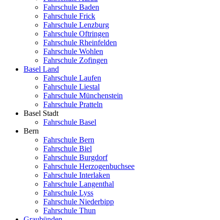
Fahrschule Baden
Fahrschule Frick
Fahrschule Lenzburg
Fahrschule Oftringen
Fahrschule Rheinfelden
Fahrschule Wohlen
Fahrschule Zofingen
Basel Land
Fahrschule Laufen
Fahrschule Liestal
Fahrschule Münchenstein
Fahrschule Pratteln
Basel Stadt
Fahrschule Basel
Bern
Fahrschule Bern
Fahrschule Biel
Fahrschule Burgdorf
Fahrschule Herzogenbuchsee
Fahrschule Interlaken
Fahrschule Langenthal
Fahrschule Lyss
Fahrschule Niederbipp
Fahrschule Thun
Graubünden