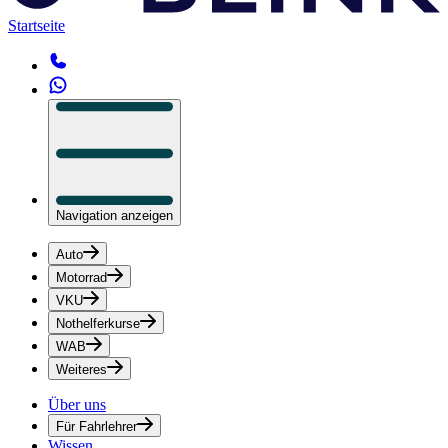
Startseite
Navigation anzeigen
Auto
Motorrad
VKU
Nothelferkurse
WAB
Weiteres
Über uns
Für Fahrlehrer
Wissen