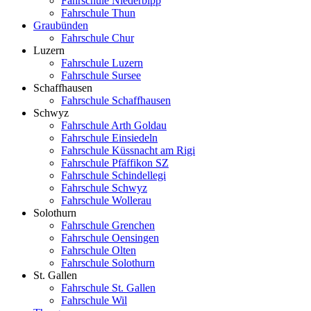
Fahrschule Niederbipp
Fahrschule Thun
Graubünden
Fahrschule Chur
Luzern
Fahrschule Luzern
Fahrschule Sursee
Schaffhausen
Fahrschule Schaffhausen
Schwyz
Fahrschule Arth Goldau
Fahrschule Einsiedeln
Fahrschule Küssnacht am Rigi
Fahrschule Pfäffikon SZ
Fahrschule Schindellegi
Fahrschule Schwyz
Fahrschule Wollerau
Solothurn
Fahrschule Grenchen
Fahrschule Oensingen
Fahrschule Olten
Fahrschule Solothurn
St. Gallen
Fahrschule St. Gallen
Fahrschule Wil