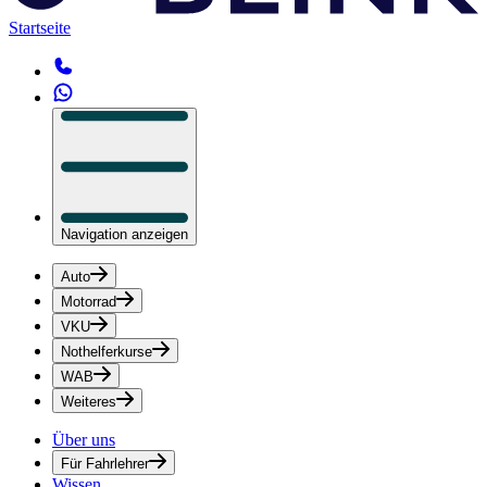
Startseite
Navigation anzeigen
Auto
Motorrad
VKU
Nothelferkurse
WAB
Weiteres
Über uns
Für Fahrlehrer
Wissen