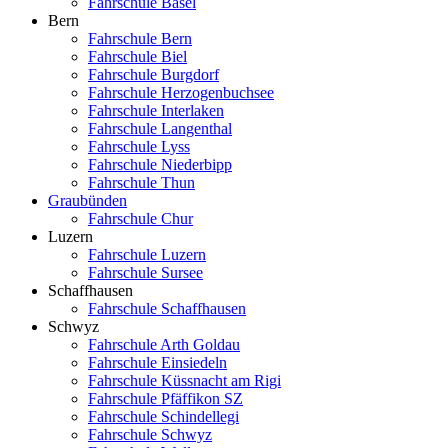
Fahrschule Basel
Bern
Fahrschule Bern
Fahrschule Biel
Fahrschule Burgdorf
Fahrschule Herzogenbuchsee
Fahrschule Interlaken
Fahrschule Langenthal
Fahrschule Lyss
Fahrschule Niederbipp
Fahrschule Thun
Graubünden
Fahrschule Chur
Luzern
Fahrschule Luzern
Fahrschule Sursee
Schaffhausen
Fahrschule Schaffhausen
Schwyz
Fahrschule Arth Goldau
Fahrschule Einsiedeln
Fahrschule Küssnacht am Rigi
Fahrschule Pfäffikon SZ
Fahrschule Schindellegi
Fahrschule Schwyz