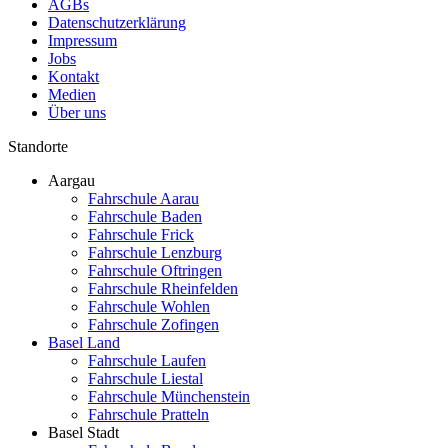
AGBs
Datenschutzerklärung
Impressum
Jobs
Kontakt
Medien
Über uns
Standorte
Aargau
Fahrschule Aarau
Fahrschule Baden
Fahrschule Frick
Fahrschule Lenzburg
Fahrschule Oftringen
Fahrschule Rheinfelden
Fahrschule Wohlen
Fahrschule Zofingen
Basel Land
Fahrschule Laufen
Fahrschule Liestal
Fahrschule Münchenstein
Fahrschule Pratteln
Basel Stadt