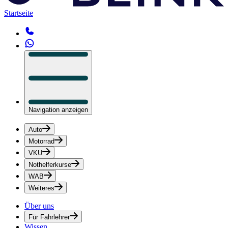
Startseite
Navigation anzeigen
Auto
Motorrad
VKU
Nothelferkurse
WAB
Weiteres
Über uns
Für Fahrlehrer
Wissen