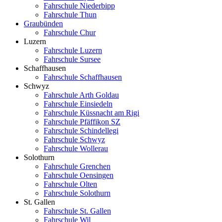
Fahrschule Niederbipp
Fahrschule Thun
Graubünden
Fahrschule Chur
Luzern
Fahrschule Luzern
Fahrschule Sursee
Schaffhausen
Fahrschule Schaffhausen
Schwyz
Fahrschule Arth Goldau
Fahrschule Einsiedeln
Fahrschule Küssnacht am Rigi
Fahrschule Pfäffikon SZ
Fahrschule Schindellegi
Fahrschule Schwyz
Fahrschule Wollerau
Solothurn
Fahrschule Grenchen
Fahrschule Oensingen
Fahrschule Olten
Fahrschule Solothurn
St. Gallen
Fahrschule St. Gallen
Fahrschule Wil