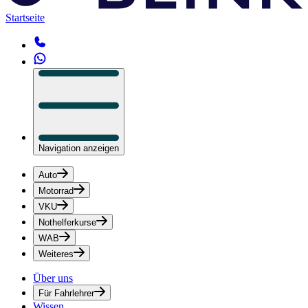
Startseite
Navigation anzeigen
Auto
Motorrad
VKU
Nothelferkurse
WAB
Weiteres
Über uns
Für Fahrlehrer
Wissen