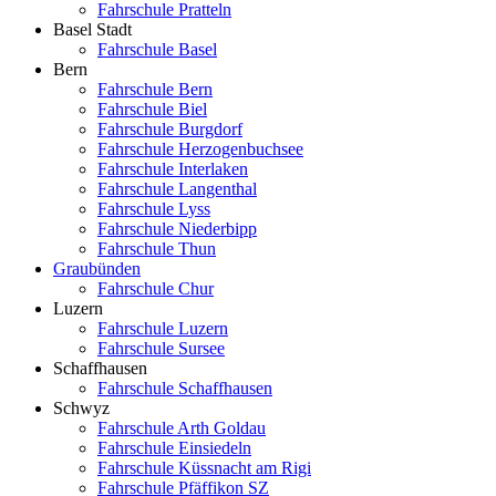
Fahrschule Pratteln
Basel Stadt
Fahrschule Basel
Bern
Fahrschule Bern
Fahrschule Biel
Fahrschule Burgdorf
Fahrschule Herzogenbuchsee
Fahrschule Interlaken
Fahrschule Langenthal
Fahrschule Lyss
Fahrschule Niederbipp
Fahrschule Thun
Graubünden
Fahrschule Chur
Luzern
Fahrschule Luzern
Fahrschule Sursee
Schaffhausen
Fahrschule Schaffhausen
Schwyz
Fahrschule Arth Goldau
Fahrschule Einsiedeln
Fahrschule Küssnacht am Rigi
Fahrschule Pfäffikon SZ