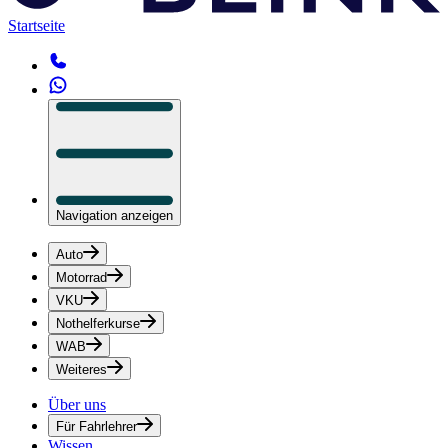
Startseite
Navigation anzeigen
Auto
Motorrad
VKU
Nothelferkurse
WAB
Weiteres
Über uns
Für Fahrlehrer
Wissen