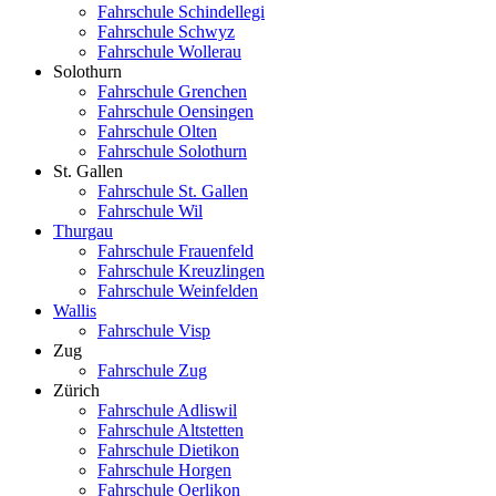
Fahrschule Schindellegi
Fahrschule Schwyz
Fahrschule Wollerau
Solothurn
Fahrschule Grenchen
Fahrschule Oensingen
Fahrschule Olten
Fahrschule Solothurn
St. Gallen
Fahrschule St. Gallen
Fahrschule Wil
Thurgau
Fahrschule Frauenfeld
Fahrschule Kreuzlingen
Fahrschule Weinfelden
Wallis
Fahrschule Visp
Zug
Fahrschule Zug
Zürich
Fahrschule Adliswil
Fahrschule Altstetten
Fahrschule Dietikon
Fahrschule Horgen
Fahrschule Oerlikon