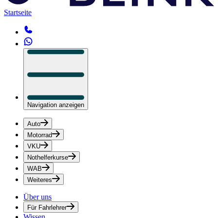
Startseite
Navigation anzeigen
Auto
Motorrad
VKU
Nothelferkurse
WAB
Weiteres
Über uns
Für Fahrlehrer
Wissen