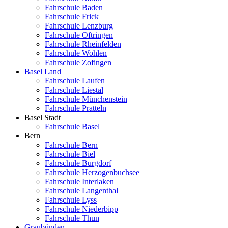
Fahrschule Baden
Fahrschule Frick
Fahrschule Lenzburg
Fahrschule Oftringen
Fahrschule Rheinfelden
Fahrschule Wohlen
Fahrschule Zofingen
Basel Land
Fahrschule Laufen
Fahrschule Liestal
Fahrschule Münchenstein
Fahrschule Pratteln
Basel Stadt
Fahrschule Basel
Bern
Fahrschule Bern
Fahrschule Biel
Fahrschule Burgdorf
Fahrschule Herzogenbuchsee
Fahrschule Interlaken
Fahrschule Langenthal
Fahrschule Lyss
Fahrschule Niederbipp
Fahrschule Thun
Graubünden