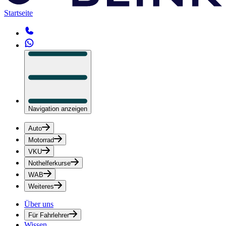
Startseite
Navigation anzeigen
Auto
Motorrad
VKU
Nothelferkurse
WAB
Weiteres
Über uns
Für Fahrlehrer
Wissen