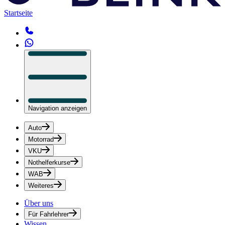
Startseite
Navigation anzeigen
Auto
Motorrad
VKU
Nothelferkurse
WAB
Weiteres
Über uns
Für Fahrlehrer
Wissen