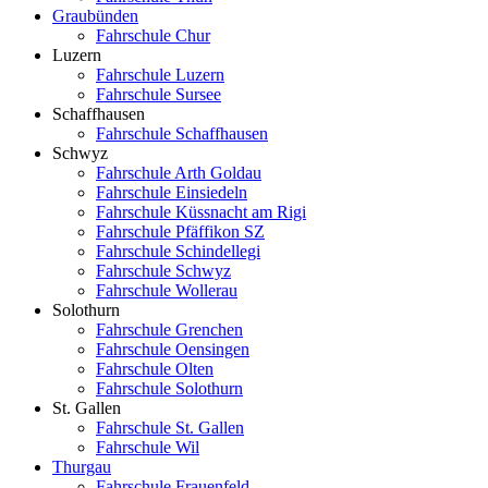
Graubünden
Fahrschule Chur
Luzern
Fahrschule Luzern
Fahrschule Sursee
Schaffhausen
Fahrschule Schaffhausen
Schwyz
Fahrschule Arth Goldau
Fahrschule Einsiedeln
Fahrschule Küssnacht am Rigi
Fahrschule Pfäffikon SZ
Fahrschule Schindellegi
Fahrschule Schwyz
Fahrschule Wollerau
Solothurn
Fahrschule Grenchen
Fahrschule Oensingen
Fahrschule Olten
Fahrschule Solothurn
St. Gallen
Fahrschule St. Gallen
Fahrschule Wil
Thurgau
Fahrschule Frauenfeld