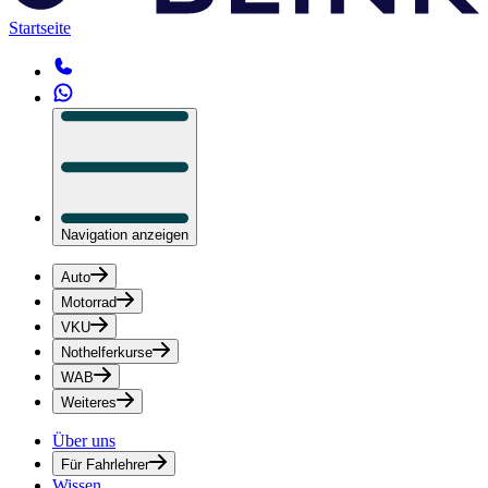
Startseite
Navigation anzeigen
Auto
Motorrad
VKU
Nothelferkurse
WAB
Weiteres
Über uns
Für Fahrlehrer
Wissen