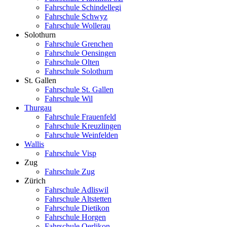
Fahrschule Schindellegi
Fahrschule Schwyz
Fahrschule Wollerau
Solothurn
Fahrschule Grenchen
Fahrschule Oensingen
Fahrschule Olten
Fahrschule Solothurn
St. Gallen
Fahrschule St. Gallen
Fahrschule Wil
Thurgau
Fahrschule Frauenfeld
Fahrschule Kreuzlingen
Fahrschule Weinfelden
Wallis
Fahrschule Visp
Zug
Fahrschule Zug
Zürich
Fahrschule Adliswil
Fahrschule Altstetten
Fahrschule Dietikon
Fahrschule Horgen
Fahrschule Oerlikon