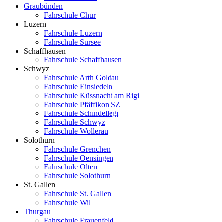
Graubünden
Fahrschule Chur
Luzern
Fahrschule Luzern
Fahrschule Sursee
Schaffhausen
Fahrschule Schaffhausen
Schwyz
Fahrschule Arth Goldau
Fahrschule Einsiedeln
Fahrschule Küssnacht am Rigi
Fahrschule Pfäffikon SZ
Fahrschule Schindellegi
Fahrschule Schwyz
Fahrschule Wollerau
Solothurn
Fahrschule Grenchen
Fahrschule Oensingen
Fahrschule Olten
Fahrschule Solothurn
St. Gallen
Fahrschule St. Gallen
Fahrschule Wil
Thurgau
Fahrschule Frauenfeld