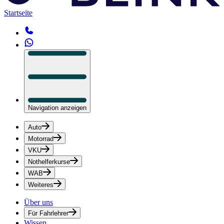
Startseite
Navigation anzeigen
Auto
Motorrad
VKU
Nothelferkurse
WAB
Weiteres
Über uns
Für Fahrlehrer
Wissen