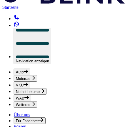
Startseite
Navigation anzeigen
Auto
Motorrad
VKU
Nothelferkurse
WAB
Weiteres
Über uns
Für Fahrlehrer
Wissen