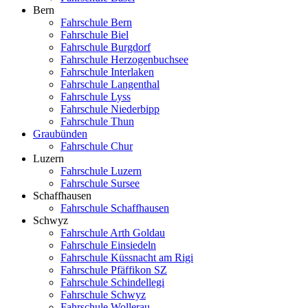
Bern
Fahrschule Bern
Fahrschule Biel
Fahrschule Burgdorf
Fahrschule Herzogenbuchsee
Fahrschule Interlaken
Fahrschule Langenthal
Fahrschule Lyss
Fahrschule Niederbipp
Fahrschule Thun
Graubünden
Fahrschule Chur
Luzern
Fahrschule Luzern
Fahrschule Sursee
Schaffhausen
Fahrschule Schaffhausen
Schwyz
Fahrschule Arth Goldau
Fahrschule Einsiedeln
Fahrschule Küssnacht am Rigi
Fahrschule Pfäffikon SZ
Fahrschule Schindellegi
Fahrschule Schwyz
Fahrschule Wollerau