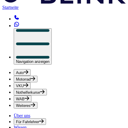
Startseite
Navigation anzeigen
Auto
Motorrad
VKU
Nothelferkurse
WAB
Weiteres
Über uns
Für Fahrlehrer
Wissen