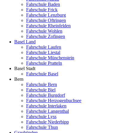
Fahrschule Baden
Fahrschule Frick
Fahrschule Lenzburg
Fahrschule Oftringen
Fahrschule Rheinfelden
Fahrschule Wohlen
Fahrschule Zofingen
Basel Land
Fahrschule Laufen
Fahrschule Liestal
Fahrschule Münchenstein
Fahrschule Pratteln
Basel Stadt
Fahrschule Basel
Bern
Fahrschule Bern
Fahrschule Biel
Fahrschule Burgdorf
Fahrschule Herzogenbuchsee
Fahrschule Interlaken
Fahrschule Langenthal
Fahrschule Lyss
Fahrschule Niederbipp
Fahrschule Thun
Graubünden