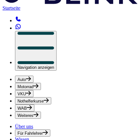
Startseite
Navigation anzeigen
Auto
Motorrad
VKU
Nothelferkurse
WAB
Weiteres
Über uns
Für Fahrlehrer
Wissen