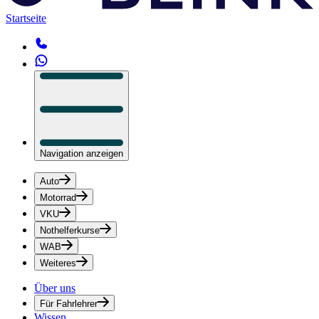
Startseite
Navigation anzeigen
Auto
Motorrad
VKU
Nothelferkurse
WAB
Weiteres
Über uns
Für Fahrlehrer
Wissen