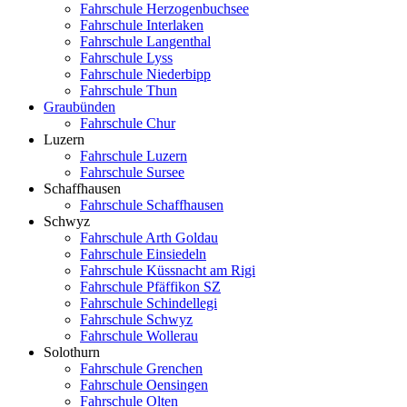
Fahrschule Herzogenbuchsee
Fahrschule Interlaken
Fahrschule Langenthal
Fahrschule Lyss
Fahrschule Niederbipp
Fahrschule Thun
Graubünden
Fahrschule Chur
Luzern
Fahrschule Luzern
Fahrschule Sursee
Schaffhausen
Fahrschule Schaffhausen
Schwyz
Fahrschule Arth Goldau
Fahrschule Einsiedeln
Fahrschule Küssnacht am Rigi
Fahrschule Pfäffikon SZ
Fahrschule Schindellegi
Fahrschule Schwyz
Fahrschule Wollerau
Solothurn
Fahrschule Grenchen
Fahrschule Oensingen
Fahrschule Olten