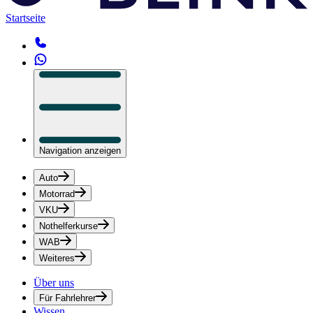
Startseite
Navigation anzeigen
Auto
Motorrad
VKU
Nothelferkurse
WAB
Weiteres
Über uns
Für Fahrlehrer
Wissen