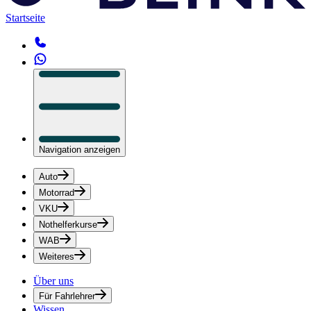
Startseite
Navigation anzeigen
Auto
Motorrad
VKU
Nothelferkurse
WAB
Weiteres
Über uns
Für Fahrlehrer
Wissen