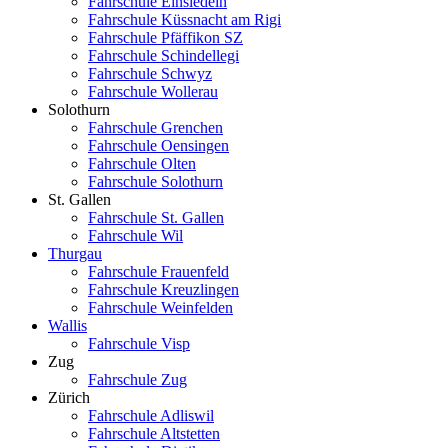
Fahrschule Einsiedeln
Fahrschule Küssnacht am Rigi
Fahrschule Pfäffikon SZ
Fahrschule Schindellegi
Fahrschule Schwyz
Fahrschule Wollerau
Solothurn
Fahrschule Grenchen
Fahrschule Oensingen
Fahrschule Olten
Fahrschule Solothurn
St. Gallen
Fahrschule St. Gallen
Fahrschule Wil
Thurgau
Fahrschule Frauenfeld
Fahrschule Kreuzlingen
Fahrschule Weinfelden
Wallis
Fahrschule Visp
Zug
Fahrschule Zug
Zürich
Fahrschule Adliswil
Fahrschule Altstetten