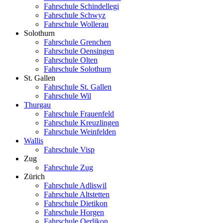
Fahrschule Schindellegi
Fahrschule Schwyz
Fahrschule Wollerau
Solothurn
Fahrschule Grenchen
Fahrschule Oensingen
Fahrschule Olten
Fahrschule Solothurn
St. Gallen
Fahrschule St. Gallen
Fahrschule Wil
Thurgau
Fahrschule Frauenfeld
Fahrschule Kreuzlingen
Fahrschule Weinfelden
Wallis
Fahrschule Visp
Zug
Fahrschule Zug
Zürich
Fahrschule Adliswil
Fahrschule Altstetten
Fahrschule Dietikon
Fahrschule Horgen
Fahrschule Oerlikon