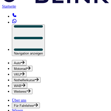
Startseite
Navigation anzeigen
Auto
Motorrad
VKU
Nothelferkurse
WAB
Weiteres
Über uns
Für Fahrlehrer
Wissen