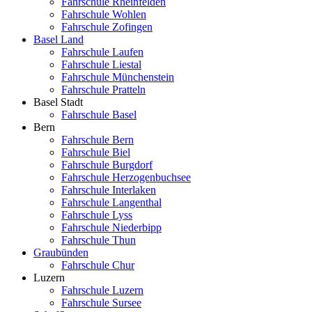
Fahrschule Rheinfelden
Fahrschule Wohlen
Fahrschule Zofingen
Basel Land
Fahrschule Laufen
Fahrschule Liestal
Fahrschule Münchenstein
Fahrschule Pratteln
Basel Stadt
Fahrschule Basel
Bern
Fahrschule Bern
Fahrschule Biel
Fahrschule Burgdorf
Fahrschule Herzogenbuchsee
Fahrschule Interlaken
Fahrschule Langenthal
Fahrschule Lyss
Fahrschule Niederbipp
Fahrschule Thun
Graubünden
Fahrschule Chur
Luzern
Fahrschule Luzern
Fahrschule Sursee