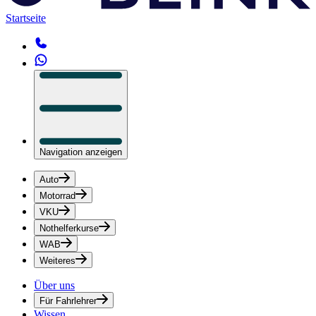
Startseite
Navigation anzeigen
Auto
Motorrad
VKU
Nothelferkurse
WAB
Weiteres
Über uns
Für Fahrlehrer
Wissen