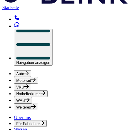
Startseite
Navigation anzeigen
Auto
Motorrad
VKU
Nothelferkurse
WAB
Weiteres
Über uns
Für Fahrlehrer
Wissen