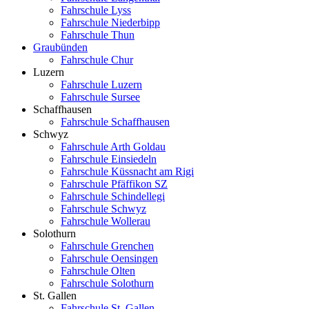
Fahrschule Lyss
Fahrschule Niederbipp
Fahrschule Thun
Graubünden
Fahrschule Chur
Luzern
Fahrschule Luzern
Fahrschule Sursee
Schaffhausen
Fahrschule Schaffhausen
Schwyz
Fahrschule Arth Goldau
Fahrschule Einsiedeln
Fahrschule Küssnacht am Rigi
Fahrschule Pfäffikon SZ
Fahrschule Schindellegi
Fahrschule Schwyz
Fahrschule Wollerau
Solothurn
Fahrschule Grenchen
Fahrschule Oensingen
Fahrschule Olten
Fahrschule Solothurn
St. Gallen
Fahrschule St. Gallen