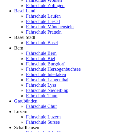
Fahrschule Wohlen
Fahrschule Zofingen
Basel Land
Fahrschule Laufen
Fahrschule Liestal
Fahrschule Münchenstein
Fahrschule Pratteln
Basel Stadt
Fahrschule Basel
Bern
Fahrschule Bern
Fahrschule Biel
Fahrschule Burgdorf
Fahrschule Herzogenbuchsee
Fahrschule Interlaken
Fahrschule Langenthal
Fahrschule Lyss
Fahrschule Niederbipp
Fahrschule Thun
Graubünden
Fahrschule Chur
Luzern
Fahrschule Luzern
Fahrschule Sursee
Schaffhausen