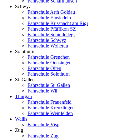
Fahrschule Schaffhausen
Schwyz
Fahrschule Arth Goldau
Fahrschule Einsiedeln
Fahrschule Küssnacht am Rigi
Fahrschule Pfäffikon SZ
Fahrschule Schindellegi
Fahrschule Schwyz
Fahrschule Wollerau
Solothurn
Fahrschule Grenchen
Fahrschule Oensingen
Fahrschule Olten
Fahrschule Solothurn
St. Gallen
Fahrschule St. Gallen
Fahrschule Wil
Thurgau
Fahrschule Frauenfeld
Fahrschule Kreuzlingen
Fahrschule Weinfelden
Wallis
Fahrschule Visp
Zug
Fahrschule Zug