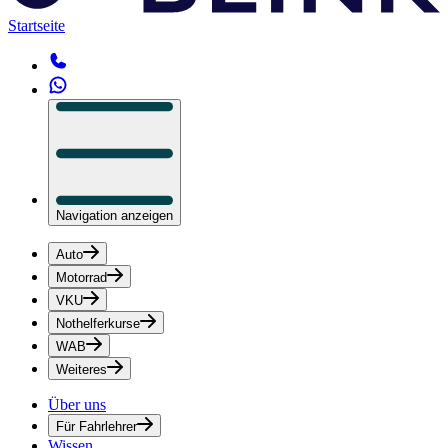
Startseite
Navigation anzeigen
Auto
Motorrad
VKU
Nothelferkurse
WAB
Weiteres
Über uns
Für Fahrlehrer
Wissen