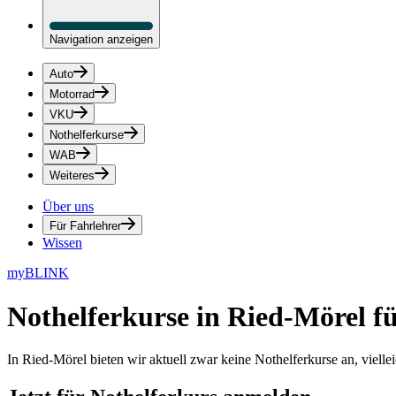
Navigation anzeigen
Auto
Motorrad
VKU
Nothelferkurse
WAB
Weiteres
Über uns
Für Fahrlehrer
Wissen
myBLINK
Nothelferkurse in Ried-Mörel
fü
In Ried-Mörel bieten wir aktuell zwar keine Nothelferkurse an, viell